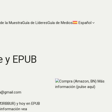
 de la Muestra
Guía de Líderes
Guía de Medios
Español
e y EPUB
ma@gmail.com
1M3RBBUR) y hoy en EPUB
 información vea