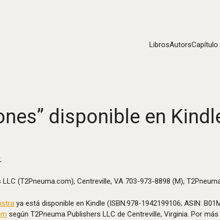
Libros
Autors
Capítulo
nes” disponible en Kindl
.
rs LLC (T2Pneuma.com), Centreville, VA 703-973-8898 (M), T2Pneu
mstra
ya está disponible en Kindle (ISBN:978-1942199106; ASIN: B0
om
según T2Pneuma Publishers LLC de Centreville, Virginia. Por más