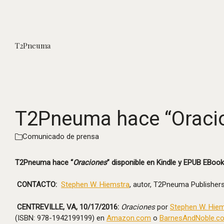
T2Pneuma
T2Pneuma hace “Oracio
Comunicado de prensa
T2Pneuma hace “
Oraciones
” disponible
en Kindle y EPUB EBook
CONTACTO:
Stephen W. Hiemstra
, autor, T2Pneuma Publishe
CENTREVILLE, VA, 10/17/2016:
Oraciones
por
Stephen W. Hie
(ISBN: 978-1942199199) en
Amazon.com
o
BarnesAndNoble.c